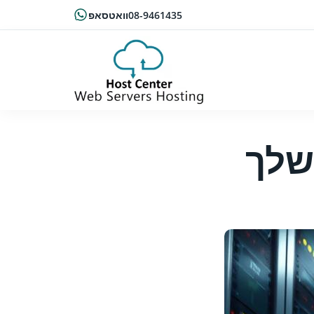
08-9461435
וואטסאפ