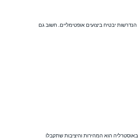
דרשות יבטיח ביצועים אופטימליים. חשוב גם
וסטרליה, חשוב להתמקד בכמה אלמנטים מרכזיים. היתרון המרכזי של אחסון בשרת VPS באוסטרליה הוא המהירות והיציבות שתקבלו