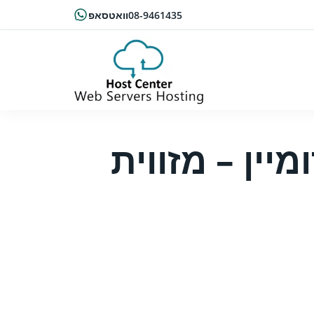
08-9461435
וואטסאפ
יין – מזווית