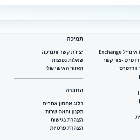
תמיכה
ח
יל Exchange
יצירת קשר ותמיכה
א
ורדפרס -צור קשר
שאלות נפוצות
א
וורדפרס
האזור האישי שלי
א
א
א
החברה
ש
ש
בלוג אחסון אתרים
ש
תקנון וחוזה שרות
ת
ש
הצהרת נגישות
ש
הצהרת פרטיות
ש