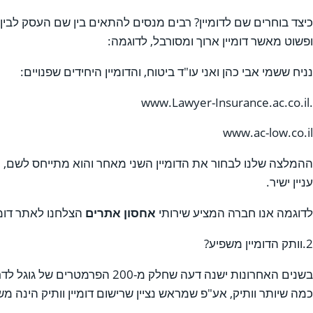
כיצד בוחרים שם לדומיין? רבים מנסים להתאים בין שם העסק לבין 
ופשוט מאשר דומיין ארוך ומסורבל, לדוגמה:
נניח ששמי אבי כהן ואני עו"ד ביטוח, והדומיין היחידים שפנויים:
.www.Lawyer-Insurance.ac.co.il
www.ac-low.co.il
ההמלצה שלנו לבחור את הדומיין השני מאחר והוא מתייחס לשם, ו
עניין ישיר.
לדוגמה אנו חברה המציע שירותי
אחסון אתרים
הצלחנו לאתר דומיין www.www.hostcenter.co.il המרכז בתוך את פעילות החברה, ושם המרכז לאחס
2.וותק הדומיין משפיע?
בשנים האחרונות ישנה דעה שחלק
כמה שיותר וותיק, אע"פ שמראש נציין שרישום דומיין וותיק הינה מ