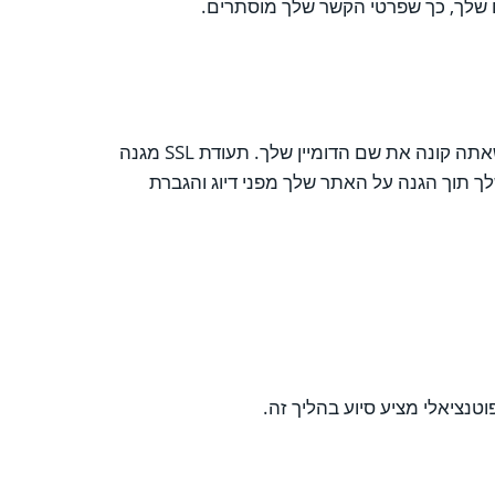
ם שלך, כך שפרטי הקשר שלך מוסתרים.
אם אתה קונה את שם הדומיין שלך אצל אותו ספק כמו עבור תוכנית האחסון שלך, בדוק אם אישור ה- SSL וכתובת הדוא"ל כלולים כשאתה קונה את שם הדומיין שלך. תעודת SSL מגנה
ך תוך הגנה על האתר שלך מפני דיוג והגברת
נציאלי מציע סיוע בהליך זה.