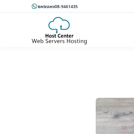
08-9461435
וואטסאפ