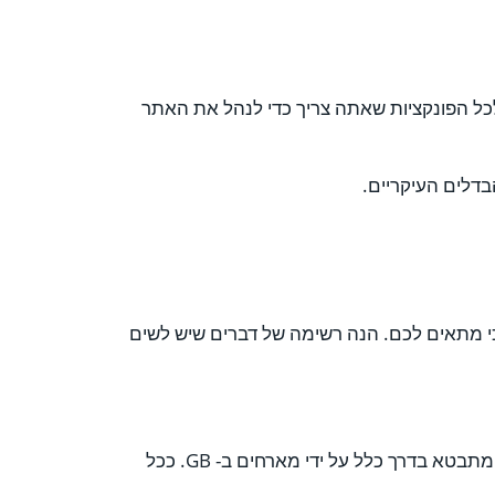
ל הפונקציות שאתה צריך כדי לנהל את האתר
בדלים העיקריים.
כי מתאים לכם. הנה רשימה של דברים שיש לשים
שטח דיסק הוא כמות השטח הזמינה בשרת לצורך אחסון האתר שלך (עמודים, תמונות, קטעי וידאו, מסדי נתונים, סקריפטים וכו '). זה מתבטא בדרך כלל על ידי מארחים ב- GB. ככל