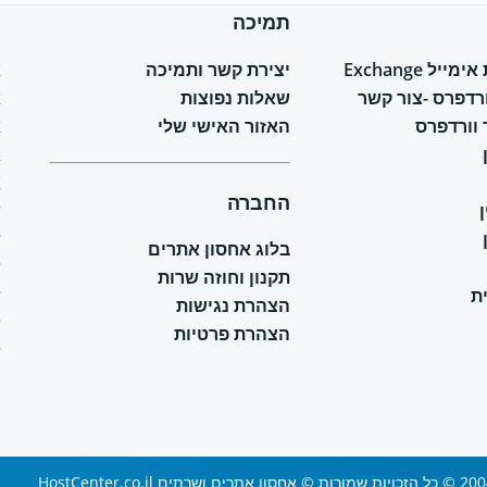
תמיכה
ח
יל Exchange
יצירת קשר ותמיכה
א
ורדפרס -צור קשר
שאלות נפוצות
א
וורדפרס
האזור האישי שלי
א
א
א
החברה
ש
ש
בלוג אחסון אתרים
ש
תקנון וחוזה שרות
ת
ש
הצהרת נגישות
ש
הצהרת פרטיות
ש
 ושרתים HostCenter.co.il