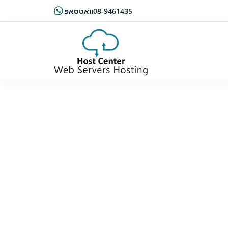
08-9461435
וואטסאפ