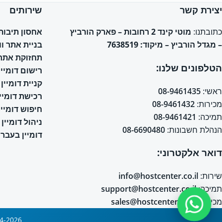
יצירת קשר
שירותים
אחסון תיבות אימי
כתובתנו:
מוטי קינד 2 רחובות – פארק הורביץ
בניית אתר ו
– מגדל הורביץ – מיקוד: 7638519
תחזוקת אתר 
הטלפונים שלנו:
רישום דומיין
קניית דומיין
ראשי:
08-9461435
רכישת דומיין
מכירות:
08-9461432
חיפוש דומיין
תמיכה:
08-9461421
ניהול דומיין
הנהלת חשבונות:
08-6690480
דומיין בעברי
דואר אלקטרוני:
שירות:
info@hostcenter.co.il
תמיכה:
support@hostcenter.co.il
מכירות:
sales@hostcenter.co.il
2004-2026 © כל הזכויות שמורות © אחסון אתרים