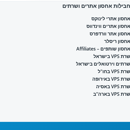
בילות אחסון אתרים ושרתים
חסון אתרי לינוקס
חסון אתרים ווינדווס
חסון אתר וורדפרס
חסון ריסלר
חסון שותפים – Affiliates
רת VPS בישראל
רתים וירטואלים בישראל
רת VPS בחו"ל
רת VPS באירופה
רת VPS באסיה
רת VPS בארה"ב