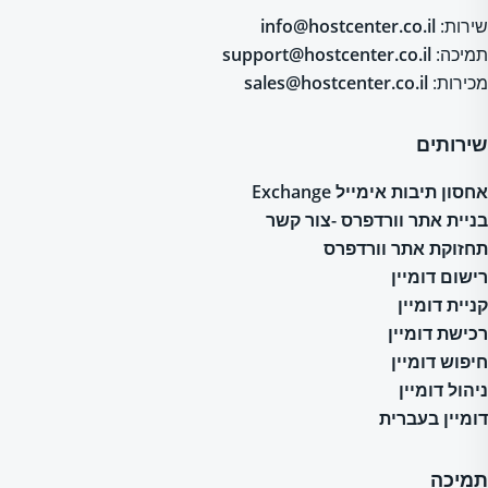
שירות:
info@hostcenter.co.il
תמיכה:
support@hostcenter.co.il
מכירות:
sales@hostcenter.co.il
שירותים
אחסון תיבות אימייל Exchange
בניית אתר וורדפרס -צור קשר
תחזוקת אתר וורדפרס
רישום דומיין
קניית דומיין
רכישת דומיין
חיפוש דומיין
ניהול דומיין
דומיין בעברית
תמיכה