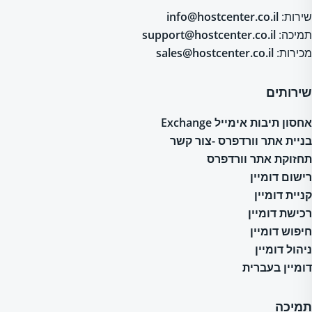
שירות:
info@hostcenter.co.il
תמיכה:
support@hostcenter.co.il
מכירות:
sales@hostcenter.co.il
שירותים
אחסון תיבות אימייל Exchange
בניית אתר וורדפרס -צור קשר
תחזוקת אתר וורדפרס
רישום דומיין
קניית דומיין
רכישת דומיין
חיפוש דומיין
ניהול דומיין
דומיין בעברית
תמיכה