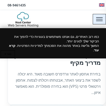
לג לתוכן
08-9461435
כמו רוב האתרים, גם אנחנו משתמשים בעוגיות כדי להפוך את
הביקור שלך לנעים יותר.
13/11/2024
המשך גלישה באתר מהווה את הסכמתך למדיניות הפרטיות.
קרא
עוד
.
אחסון אתר וורדפרס על שרת VPS |
סגור ✕
מדריך מקיף
בחירת אחסון לאתר וורדפרס חשובה מאוד. היא יכולה
לשפר את ביצועי האתר, אבטחתו ויכולתו לצמוח. אחסון
וירטואלי פרטי (VPS) הוא בחירה פופולרית. הוא מאפשר
איזון...