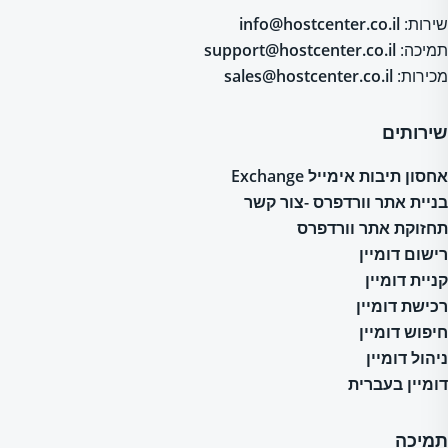
שירות:
info@hostcenter.co.il
תמיכה:
support@hostcenter.co.il
מכירות:
sales@hostcenter.co.il
שירותים
אחסון תיבות אימייל Exchange
בניית אתר וורדפרס -צור קשר
תחזוקת אתר וורדפרס
רישום דומיין
קניית דומיין
רכישת דומיין
חיפוש דומיין
ניהול דומיין
דומיין בעברית
תמיכה