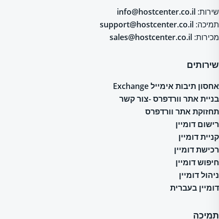
שירות:
info@hostcenter.co.il
תמיכה:
support@hostcenter.co.il
מכירות:
sales@hostcenter.co.il
שירותים
אחסון תיבות אימייל Exchange
בניית אתר וורדפרס -צור קשר
תחזוקת אתר וורדפרס
רישום דומיין
קניית דומיין
רכישת דומיין
חיפוש דומיין
ניהול דומיין
דומיין בעברית
תמיכה