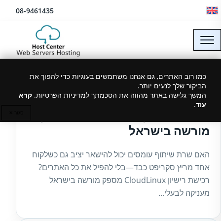
לג לתוכן
08-9461435
כמו רוב האתרים, גם אנחנו משתמשים בעוגיות כדי להפוך את
הביקור שלך לנעים יותר.
27/11/2025
המשך גלישה באתר מהווה את הסכמתך למדיניות הפרטיות.
קרא
עוד
.
רכישת רישיון CloudLinux מספק
סגור ✕
מורשה בישראל
האם שרת שיתוף עומסים יכול להישאר יציב גם כשלקוח
אחד מריץ סקריפט כבד—בלי להפיל את כל האתרים?
רכישת רישיון CloudLinux מספק מורשה בישראל
מעניקה לבעלי...