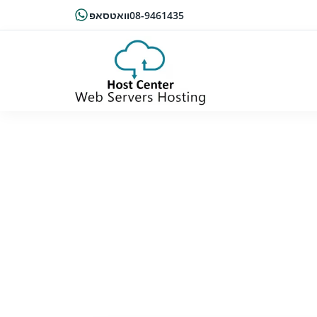
08-9461435
וואטסאפ