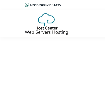
08-9461435
וואטסאפ