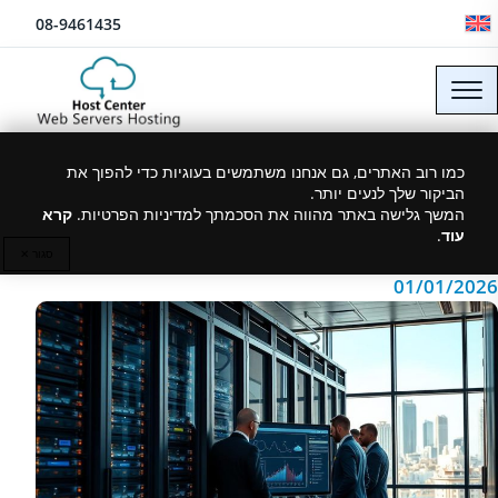
לג לתוכן
08-9461435
הוסט סנטר – תחליף ל־AWS
כמו רוב האתרים, גם אנחנו משתמשים בעוגיות כדי להפוך את
הביקור שלך לנעים יותר.
בישראל | פתרונות ענן
המשך גלישה באתר מהווה את הסכמתך למדיניות הפרטיות.
קרא
עוד
.
סגור ✕
01/01/2026