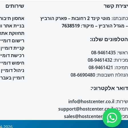
יצירת קשר
שירותים
אחסון תיבות אימי
כתובתנו:
מוטי קינד 2 רחובות – פארק הורביץ
בניית אתר ו
– מגדל הורביץ – מיקוד: 7638519
תחזוקת אתר 
הטלפונים שלנו:
רישום דומיין
קניית דומיין
ראשי:
08-9461435
רכישת דומיין
מכירות:
08-9461432
חיפוש דומיין
תמיכה:
08-9461421
ניהול דומיין
הנהלת חשבונות:
08-6690480
דומיין בעברי
דואר אלקטרוני:
שירות:
info@hostcenter.co.il
תמיכה:
support@hostcenter.co.il
מכירות:
sales@hostcenter.co.il
2004-2026 © כל הזכויות שמורות © אחסון אתרים