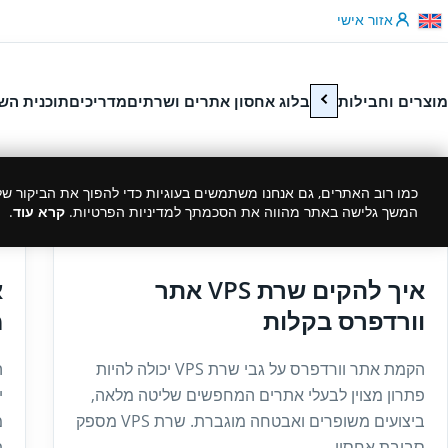
לג לתוכן
אזור אישי
מוצרים וחבילות
בלוג אחסון אתרים ושרתים
מדריכים
תוכנית הש
כמו רוב האתרים, גם אנחנו משתמשים בעוגיות כדי להפוך את הביקור שלך
המשך גלישה באתר מהווה את הסכמתך למדיניות הפרטיות.
קרא עוד
.
4
27/12/2024
איך להקים שרת VPS אתר
א
וורדפרס בקלות
מ
הקמת אתר וורדפרס על גבי שרת VPS יכולה להיות
ה
פתרון מצוין לבעלי אתרים המחפשים שליטה מלאה,
י
ביצועים משופרים ואבטחה מוגברת. שרת VPS מספק
מ
סביבת אחסון...
ת