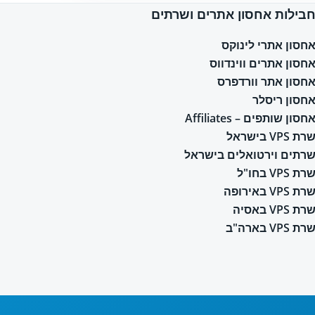
בילות אחסון אתרים ושרתים
חסון אתרי לינוקס
חסון אתרים ווינדווס
חסון אתר וורדפרס
חסון ריסלר
חסון שותפים – Affiliates
רת VPS בישראל
רתים וירטואלים בישראל
רת VPS בחו"ל
רת VPS באירופה
רת VPS באסיה
רת VPS בארה"ב