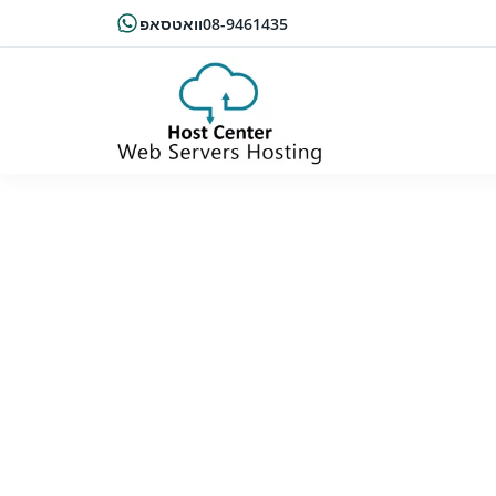
08-9461435
וואטסאפ