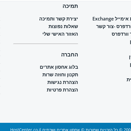
תמיכה
ח
יל Exchange
יצירת קשר ותמיכה
א
ורדפרס -צור קשר
שאלות נפוצות
א
וורדפרס
האזור האישי שלי
א
א
א
החברה
ש
ש
בלוג אחסון אתרים
ש
תקנון וחוזה שרות
ת
ש
הצהרת נגישות
ש
הצהרת פרטיות
ש
 ושרתים HostCenter.co.il