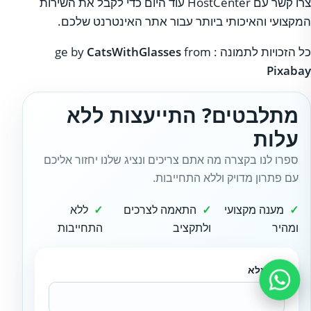
צרו קשר עם HostCenter עוד היום כדי לקבל את השירות
המקצועי והאיכותי ביותר עבור אתר האינטרנט שלכם.​
כל הזכויות לתמונה : ge by
from
CatsWithGlasses
Pixabay
מתלבטים? התייעצות ללא
עלות
ספרו לנו בקצרה מה אתם צריכים ונציג שלנו יחזור אליכם
עם פתרון מדויק וללא התחייבות.
מענה מקצועי
התאמה לצרכים
ללא
ומהיר
ולתקציב
התחייבות
שם מלא