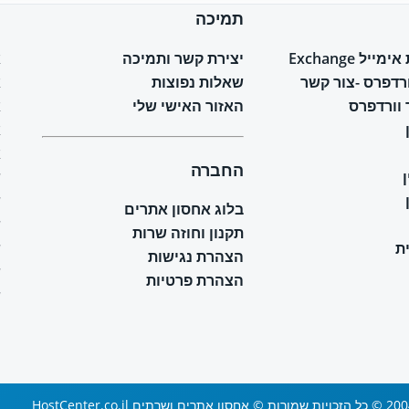
תמיכה
ח
יל Exchange
יצירת קשר ותמיכה
א
ורדפרס -צור קשר
שאלות נפוצות
א
וורדפרס
האזור האישי שלי
א
א
א
החברה
ש
ש
בלוג אחסון אתרים
ש
תקנון וחוזה שרות
ת
ש
הצהרת נגישות
ש
הצהרת פרטיות
ש
 ושרתים HostCenter.co.il