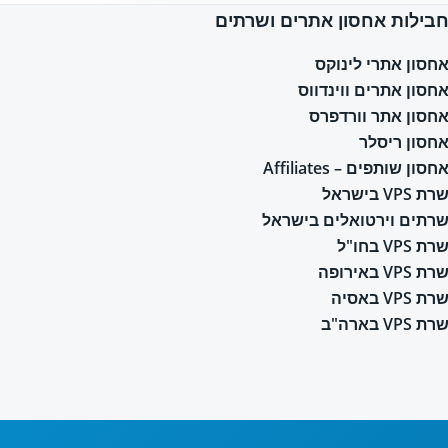
בילות אחסון אתרים ושרתים
חסון אתרי לינוקס
חסון אתרים ווינדווס
חסון אתר וורדפרס
חסון ריסלר
חסון שותפים – Affiliates
רת VPS בישראל
רתים וירטואלים בישראל
רת VPS בחו"ל
רת VPS באירופה
רת VPS באסיה
רת VPS בארה"ב