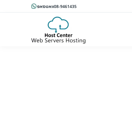
08-9461435
וואטסאפ