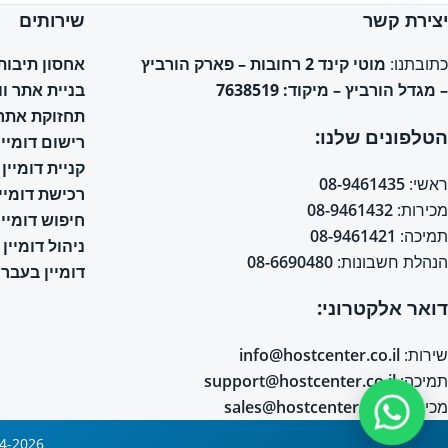
יצירת קשר
שירותים
אחסון תיבות אימי
כתובתנו:
מוטי קינד 2 רחובות – פארק הורביץ
בניית אתר ו
– מגדל הורביץ – מיקוד: 7638519
תחזוקת אתר 
הטלפונים שלנו:
רישום דומיין
קניית דומיין
ראשי:
08-9461435
רכישת דומיין
מכירות:
08-9461432
חיפוש דומיין
תמיכה:
08-9461421
ניהול דומיין
הנהלת חשבונות:
08-6690480
דומיין בעברי
דואר אלקטרוני:
שירות:
info@hostcenter.co.il
תמיכה:
support@hostcenter.co.il
מכירות:
sales@hostcenter.co.il
2004-2026 © כל הזכויות שמורות © אחסון אתרים