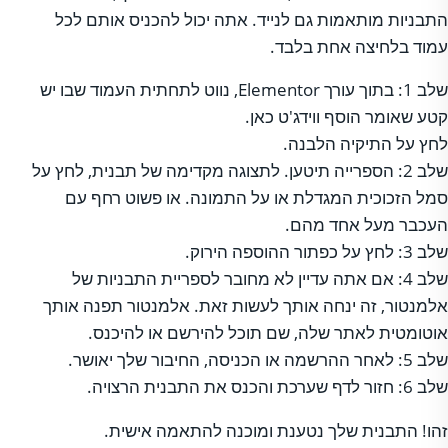
התבניות מותאמות גם לנייד. אתה יכול להכניס אותם לכל
עמוד בלחיצה אחת בלבד.
שלב 1: בתוך עורך Elementor, נווט לתחתית העמוד שבו יש
קטע שאומר הוסף ווידג'ט כאן.
לחץ על התיקיה הלבנה.
שלב 2: הספרייה תיטען. לתצוגה מקדימה של תבנית, לחץ על
סמל הזכוכית המגדלת או על התמונה. או פשוט רחף עם
העכבר מעל אחד מהם.
שלב 3: לחץ על כפתור ההוספה הירוק.
שלב 4: אם אתה עדיין לא מחובר לספריית התבניות של
אלמנטור, זה ינחה אותך לעשות זאת. אלמנטור תפנה אותך
אוטומטית לאתר שלה, שם תוכל להירשם או להיכנס.
שלב 5: לאחר ההרשמה או הכניסה, החיבור שלך יאושר.
שלב 6: חזור לדף שערכת והכנס את התבנית הרצויה.
זהו! התבנית שלך נטענת ומוכנה להתאמה אישית.