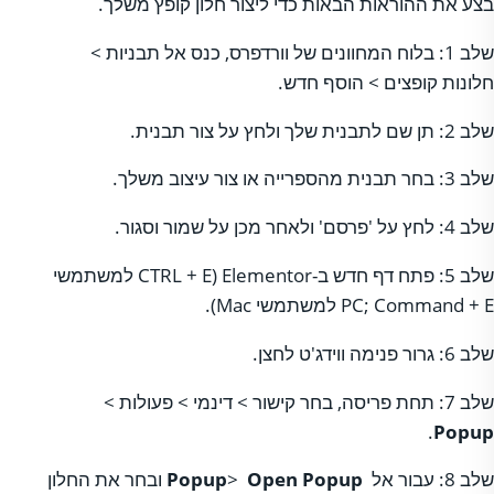
בצע את ההוראות הבאות כדי ליצור חלון קופץ משלך.
שלב 1: בלוח המחוונים של וורדפרס, כנס אל תבניות >
חלונות קופצים > הוסף חדש.
שלב 2: תן שם לתבנית שלך ולחץ על צור תבנית.
שלב 3: בחר תבנית מהספרייה או צור עיצוב משלך.
שלב 4: לחץ על 'פרסם' ולאחר מכן על שמור וסגור.
שלב 5: פתח דף חדש ב-Elementor (CTRL + E למשתמשי
PC; Command + E למשתמשי Mac).
שלב 6: גרור פנימה ווידג'ט לחצן.
שלב 7: תחת פריסה, בחר קישור > דינמי > פעולות >
.
Popup
שלב 8: עבור אל
Open Popup
>
Popup
ובחר את החלון