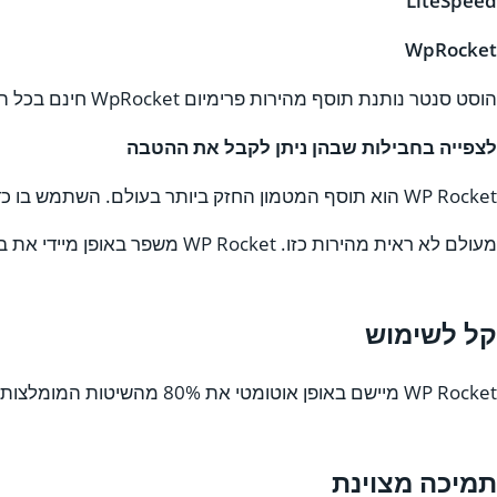
LiteSpeed
WpRocket
הוסט סנטר נותנת תוסף מהירות פרימיום WpRocket חינם בכל החבילות.
לצפייה בחבילות שבהן ניתן לקבל את ההטבה
WP Rocket הוא תוסף המטמון החזק ביותר בעולם. השתמש בו כדי לשפר את מהירות אתר וורדפרס שלך, דירוגי SEO והמרות. אין צורך בקידוד.
מעולם לא ראית מהירות כזו. WP Rocket משפר באופן מיידי את ביצועי האתר שלך ואת ציוני Core Web Vitals. שכח מכאבי ראש ותיהנה מהתוצאות המדהימות ביותר!
קל לשימוש
WP Rocket מיישם באופן אוטומטי את 80% מהשיטות המומלצות לביצועי האינטרנט. אתה לא צריך להיות מדען טילים כדי להגדיר אותו ולהפיק ממנו תועלת.
תמיכה מצוינת