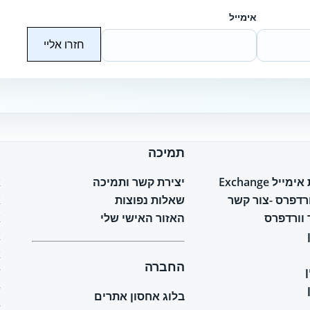
אימייל
חזרו אליי
תמיכה
ח
יל Exchange
יצירת קשר ותמיכה
א
ורדפרס -צור קשר
שאלות נפוצות
א
וורדפרס
האזור האישי שלי
א
א
א
החברה
ש
ש
בלוג אחסון אתרים
ש