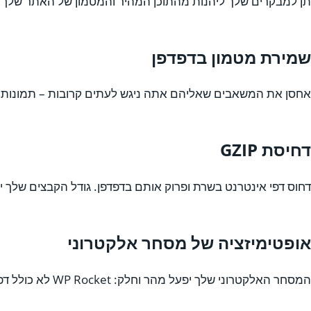
תן למבקרים שלך ליהנות מהתוכן המהיר והמטמון של האתר שלך מיד! WP Rocket טוען אוטומטית את המטמון בכל פעם שאתה מבצע שינויים בדפי האי
שמירת מטמון בדפדפן
אחסן את המשאבים שאליהם אתה ניגש לעתים קרובות – תמונות, JS, CSS – בזיכרון המקומי של הדפדפן , בין אם זה שולחן עבודה או נייד
דחיסת GZIP
דחוס דפי אינטרנט בשרת ופרוק אותם בדפדפן. גודל הקבצים שלך 
אופטימיזציה של מסחר אלקטרוני
המסחר האלקטרוני שלך יפעל מהר וחלק: WP Rocket לא כולל דפים רגישים מהמטמון. אין התערבות בתהליך הרכישה.