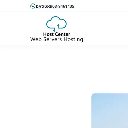
08-9461435
וואטסאפ