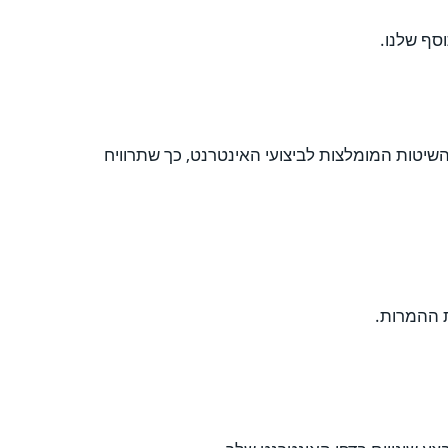
ר שלך ירוץ במהירות, WP Rocket כולל אפשרויות המספקות הטבות מיידיות לאתר שלך. אפשרויות אלה מיישמות 80% מהשיטות המומלצות לביצועי האינטרנט, כך שתרוויח