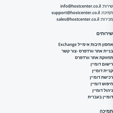
שירות:
info@hostcenter.co.il
תמיכה:
support@hostcenter.co.il
מכירות:
sales@hostcenter.co.il
שירותים
אחסון תיבות אימייל Exchange
בניית אתר וורדפרס -צור קשר
תחזוקת אתר וורדפרס
רישום דומיין
קניית דומיין
רכישת דומיין
חיפוש דומיין
ניהול דומיין
דומיין בעברית
תמיכה