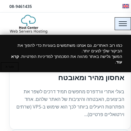
לג לתוכן
08-9461435
כמו רוב האתרים, גם אנחנו משתמשים בעוגיות כדי להפוך את
הביקור שלך לנעים יותר.
27/03/2025
המשך גלישה באתר מהווה את הסכמתך למדיניות הפרטיות.
קרא
עוד
.
VPS לאתרים מבוססי וורדפרס –
סגור ✕
אחסון מהיר ומאובטח
בעלי אתרי וורדפרס מחפשים תמיד דרכים לשפר את
הביצועים, האבטחה והיציבות של האתר שלהם. אחד
הפתרונות היעילים ביותר לכך הוא שימוש ב-VPS (שרתים
וירטואליים פרטיים)...