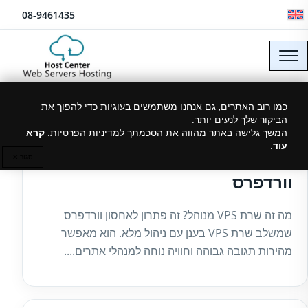
לג לתוכן
08-9461435
כמו רוב האתרים, גם אנחנו משתמשים בעוגיות כדי להפוך את
הביקור שלך לנעים יותר.
01/07/2026
המשך גלישה באתר מהווה את הסכמתך למדיניות הפרטיות.
קרא
עוד
.
שרת VPS מנוהל בישראל לאתרי
סגור ✕
וורדפרס
מה זה שרת VPS מנוהל? זה פתרון לאחסון וורדפרס
שמשלב שרת VPS בענן עם ניהול מלא. הוא מאפשר
מהירות תגובה גבוהה וחוויה נוחה למנהלי אתרים....