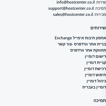
שירות:
info@hostcenter.co.il
תמיכה:
support@hostcenter.co.il
מכירות:
sales@hostcenter.co.il
שירותים
אחסון תיבות אימייל Exchange
בניית אתר וורדפרס -צור קשר
תחזוקת אתר וורדפרס
רישום דומיין
קניית דומיין
רכישת דומיין
חיפוש דומיין
ניהול דומיין
דומיין בעברית
תמיכה