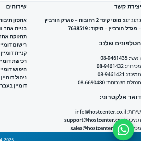
יצירת קשר
שירותים
אחסון תיבות אימי
כתובתנו:
מוטי קינד 2 רחובות – פארק הורביץ
בניית אתר ו
– מגדל הורביץ – מיקוד: 7638519
תחזוקת אתר 
הטלפונים שלנו:
רישום דומיין
קניית דומיין
ראשי:
08-9461435
רכישת דומיין
מכירות:
08-9461432
חיפוש דומיין
תמיכה:
08-9461421
ניהול דומיין
הנהלת חשבונות:
08-6690480
דומיין בעברי
דואר אלקטרוני:
שירות:
info@hostcenter.co.il
תמיכה:
support@hostcenter.co.il
מכירות:
sales@hostcenter.co.il
2004-2026 © כל הזכויות שמורות © אחסון אתרים