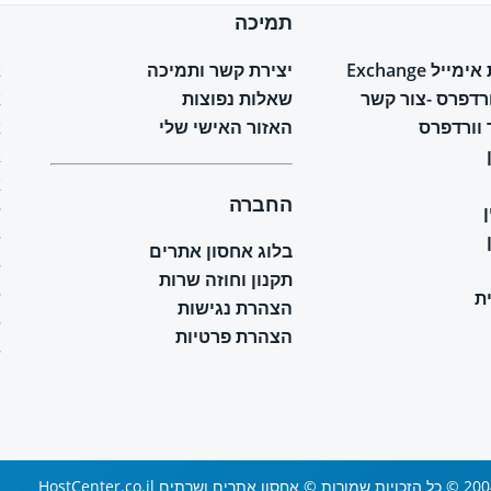
תמיכה
ח
יל Exchange
יצירת קשר ותמיכה
א
ורדפרס -צור קשר
שאלות נפוצות
א
וורדפרס
האזור האישי שלי
א
א
א
החברה
ש
ש
בלוג אחסון אתרים
ש
תקנון וחוזה שרות
ת
ש
הצהרת נגישות
ש
הצהרת פרטיות
ש
 ושרתים HostCenter.co.il