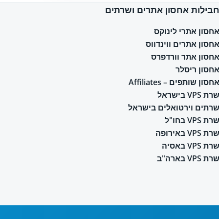
בילות אחסון אתרים ושרתים
חסון אתרי לינוקס
חסון אתרים ווינדווס
חסון אתר וורדפרס
חסון ריסלר
חסון שותפים – Affiliates
רת VPS בישראל
רתים וירטואלים בישראל
רת VPS בחו"ל
רת VPS באירופה
רת VPS באסיה
רת VPS בארה"ב