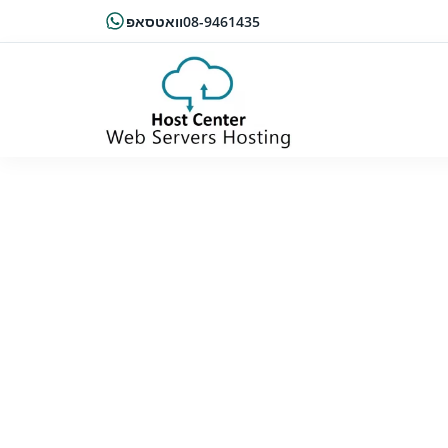
08-9461435
וואטסאפ