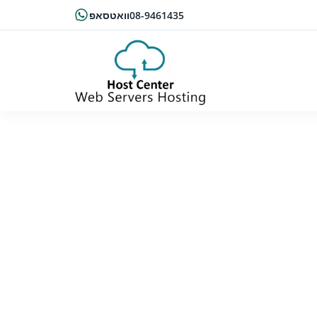
08-9461435
וואטסאפ