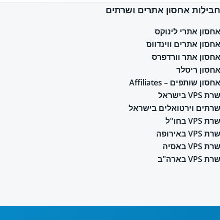
בילות אחסון אתרים ושרתים
חסון אתרי לינוקס
חסון אתרים ווינדווס
חסון אתר וורדפרס
חסון ריסלר
חסון שותפים – Affiliates
רת VPS בישראל
רתים וירטואלים בישראל
רת VPS בחו"ל
רת VPS באירופה
רת VPS באסיה
רת VPS בארה"ב