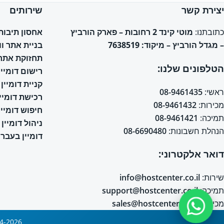
יצירת קשר
שירותים
אחסון תיבות אימי
כתובתנו:
מוטי קינד 2 רחובות – פארק הורביץ
בניית אתר ו
– מגדל הורביץ – מיקוד: 7638519
תחזוקת אתר 
הטלפונים שלנו:
רישום דומיין
קניית דומיין
ראשי:
08-9461435
רכישת דומיין
מכירות:
08-9461432
חיפוש דומיין
תמיכה:
08-9461421
ניהול דומיין
הנהלת חשבונות:
08-6690480
דומיין בעברי
דואר אלקטרוני:
שירות:
info@hostcenter.co.il
תמיכה:
support@hostcenter.co.il
מכירות:
sales@hostcenter.co.il
2004-2026 © כל הזכויות שמורות © אחסון אתרים