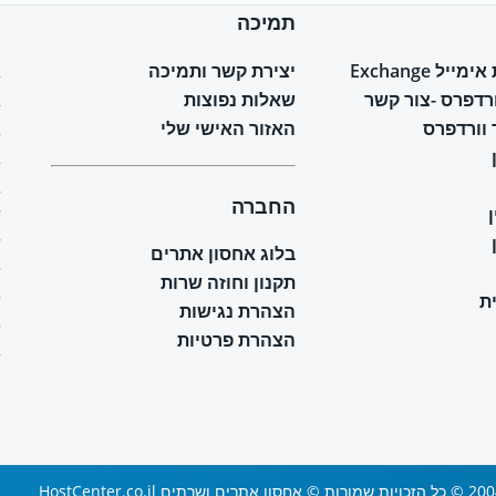
תמיכה
ח
יל Exchange
יצירת קשר ותמיכה
א
ורדפרס -צור קשר
שאלות נפוצות
א
וורדפרס
האזור האישי שלי
א
א
א
החברה
ש
ש
בלוג אחסון אתרים
ש
תקנון וחוזה שרות
ת
ש
הצהרת נגישות
ש
הצהרת פרטיות
ש
 ושרתים HostCenter.co.il