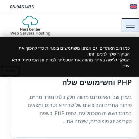
לג לתוכן
08-9461435
כמו רוב האתרים, גם אנחנו משתמשים בעוגיות כדי להפוך את
הביקור שלך לנעים יותר.
30/07/2024
המשך גלישה באתר מהווה את הסכמתך למדיניות הפרטיות.
קרא
עוד
.
מבוא לשפת תכנות PHP – מה זה
סגור ✕
PHP והשימושים שלה
בעידן שבו האינטרנט מהווה חלק בלתי נפרד מחיינו,
פיתוח אתרים והביצועים של שרתי אינטרנט נמצאים
במרכז העשייה הטכנולוגית. שפת PHP, כשפת
סקריפטינג פופולרית, שינתה את...