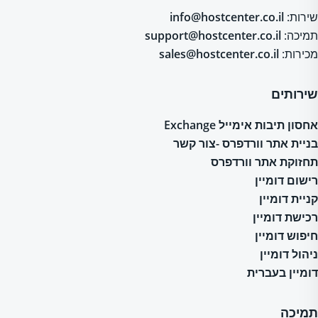
שירות:
info@hostcenter.co.il
תמיכה:
support@hostcenter.co.il
מכירות:
sales@hostcenter.co.il
שירותים
אחסון תיבות אימייל Exchange
בניית אתר וורדפרס -צור קשר
תחזוקת אתר וורדפרס
רישום דומיין
קניית דומיין
רכישת דומיין
חיפוש דומיין
ניהול דומיין
דומיין בעברית
תמיכה