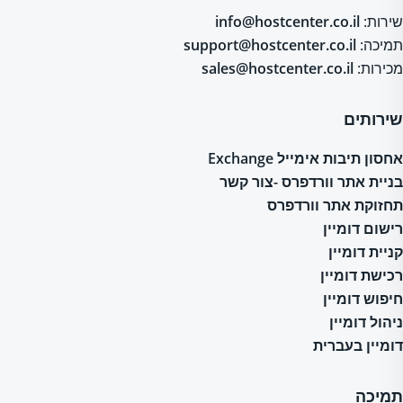
שירות:
info@hostcenter.co.il
תמיכה:
support@hostcenter.co.il
מכירות:
sales@hostcenter.co.il
שירותים
אחסון תיבות אימייל Exchange
בניית אתר וורדפרס -צור קשר
תחזוקת אתר וורדפרס
רישום דומיין
קניית דומיין
רכישת דומיין
חיפוש דומיין
ניהול דומיין
דומיין בעברית
תמיכה