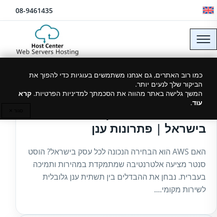
לג לתוכן
08-9461435
כמו רוב האתרים, גם אנחנו משתמשים בעוגיות כדי להפוך את
הביקור שלך לנעים יותר.
01/01/2026
המשך גלישה באתר מהווה את הסכמתך למדיניות הפרטיות.
קרא
עוד
.
הוסט סנטר – תחליף ל־AWS
סגור ✕
בישראל | פתרונות ענן
האם AWS הוא הבחירה הנכונה לכל עסק בישראל? הוסט
סנטר מציעה אלטרנטיבה שמתמקדת במהירות ותמיכה
בעברית. נבחן את ההבדלים בין תשתית ענן גלובלית
לשירות מקומי....