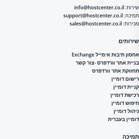
שירות:
info@hostcenter.co.il
תמיכה:
support@hostcenter.co.il
מכירות:
sales@hostcenter.co.il
שירותים
אחסון תיבות אימייל Exchange
בניית אתר וורדפרס -צור קשר
תחזוקת אתר וורדפרס
רישום דומיין
קניית דומיין
רכישת דומיין
חיפוש דומיין
ניהול דומיין
דומיין בעברית
תמיכה