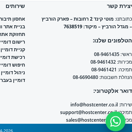
יצירת קשר
שירותים
אחסון תיבות אימי
כתובתנו:
מוטי קינד 2 רחובות – פארק הורביץ
בניית אתר ו
– מגדל הורביץ – מיקוד: 7638519
תחזוקת אתר 
הטלפונים שלנו:
רישום דומיין
קניית דומיין
ראשי:
08-9461435
רכישת דומיין
מכירות:
08-9461432
חיפוש דומיין
תמיכה:
08-9461421
ניהול דומיין
הנהלת חשבונות:
08-6690480
דומיין בעברי
דואר אלקטרוני:
שירות:
info@hostcenter.co.il
תמיכה:
support@hostcenter.co.il
מכירות:
sales@hostcenter.co.il
2004-2026 © כל הזכויות שמורות © אחסון אתרים