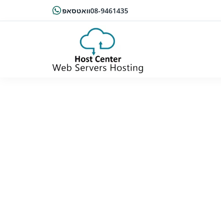
08-9461435
וואטסאפ