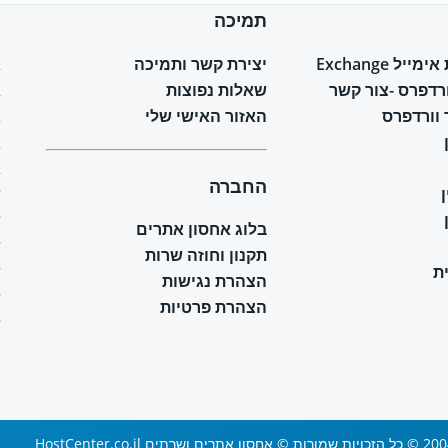
תמיכה
ח
יל Exchange
יצירת קשר ותמיכה
א
ורדפרס -צור קשר
שאלות נפוצות
א
וורדפרס
האזור האישי שלי
א
א
א
החברה
ש
ש
בלוג אחסון אתרים
ש
תקנון וחוזה שרות
ת
ש
הצהרת נגישות
ש
הצהרת פרטיות
ש
 ושרתים HostCenter.co.il