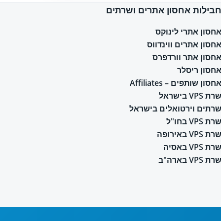
בילות אחסון אתרים ושרתים
חסון אתרי לינוקס
חסון אתרים ווינדווס
חסון אתר וורדפרס
חסון ריסלר
חסון שותפים – Affiliates
רת VPS בישראל
רתים וירטואלים בישראל
רת VPS בחו"ל
רת VPS באירופה
רת VPS באסיה
רת VPS בארה"ב