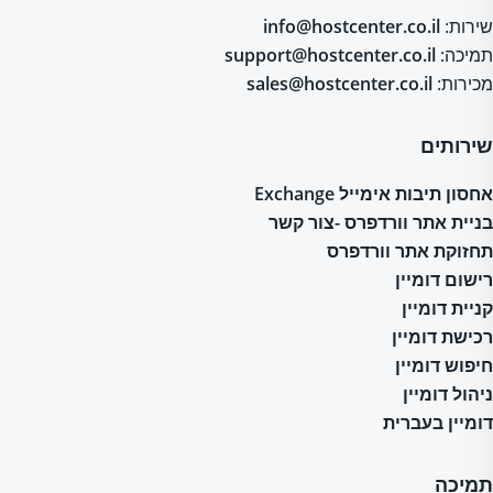
שירות:
info@hostcenter.co.il
תמיכה:
support@hostcenter.co.il
מכירות:
sales@hostcenter.co.il
שירותים
אחסון תיבות אימייל Exchange
בניית אתר וורדפרס -צור קשר
תחזוקת אתר וורדפרס
רישום דומיין
קניית דומיין
רכישת דומיין
חיפוש דומיין
ניהול דומיין
דומיין בעברית
תמיכה