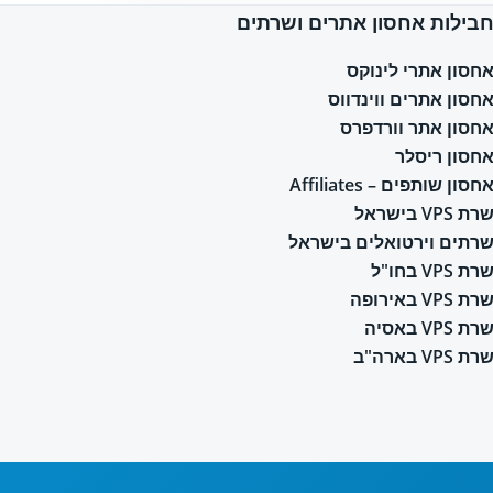
בילות אחסון אתרים ושרתים
חסון אתרי לינוקס
חסון אתרים ווינדווס
חסון אתר וורדפרס
חסון ריסלר
חסון שותפים – Affiliates
רת VPS בישראל
רתים וירטואלים בישראל
רת VPS בחו"ל
רת VPS באירופה
רת VPS באסיה
רת VPS בארה"ב