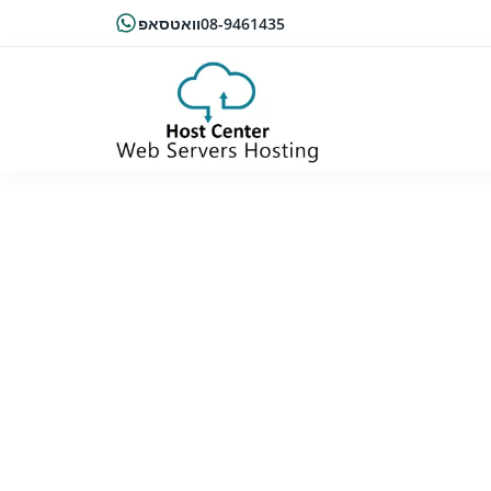
08-9461435
וואטסאפ