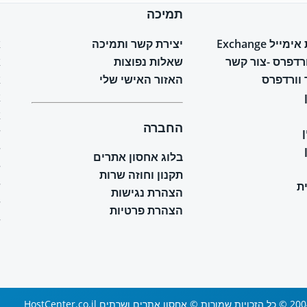
תמיכה
ח
יל Exchange
יצירת קשר ותמיכה
א
ורדפרס -צור קשר
שאלות נפוצות
א
וורדפרס
האזור האישי שלי
א
א
א
החברה
ש
ש
בלוג אחסון אתרים
ש
תקנון וחוזה שרות
ת
ש
הצהרת נגישות
ש
הצהרת פרטיות
ש
 ושרתים HostCenter.co.il