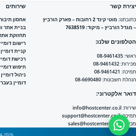
יצירת קשר
שירותים
אחסון תיבות אימי
כתובתנו:
מוטי קינד 2 רחובות – פארק הורביץ
בניית אתר ו
– מגדל הורביץ – מיקוד: 7638519
תחזוקת אתר 
הטלפונים שלנו:
רישום דומיין
קניית דומיין
ראשי:
08-9461435
רכישת דומיין
מכירות:
08-9461432
חיפוש דומיין
תמיכה:
08-9461421
ניהול דומיין
הנהלת חשבונות:
08-6690480
דומיין בעברי
דואר אלקטרוני:
שירות:
info@hostcenter.co.il
תמיכה:
support@hostcenter.co.il
מכירות:
sales@hostcenter.co.il
2004-2026 © כל הזכויות שמורות © אחסון אתרים