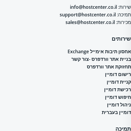
שירות:
info@hostcenter.co.il
תמיכה:
support@hostcenter.co.il
מכירות:
sales@hostcenter.co.il
שירותים
אחסון תיבות אימייל Exchange
בניית אתר וורדפרס -צור קשר
תחזוקת אתר וורדפרס
רישום דומיין
קניית דומיין
רכישת דומיין
חיפוש דומיין
ניהול דומיין
דומיין בעברית
תמיכה