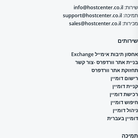
שירות:
info@hostcenter.co.il
תמיכה:
support@hostcenter.co.il
מכירות:
sales@hostcenter.co.il
שירותים
אחסון תיבות אימייל Exchange
בניית אתר וורדפרס -צור קשר
תחזוקת אתר וורדפרס
רישום דומיין
קניית דומיין
רכישת דומיין
חיפוש דומיין
ניהול דומיין
דומיין בעברית
תמיכה