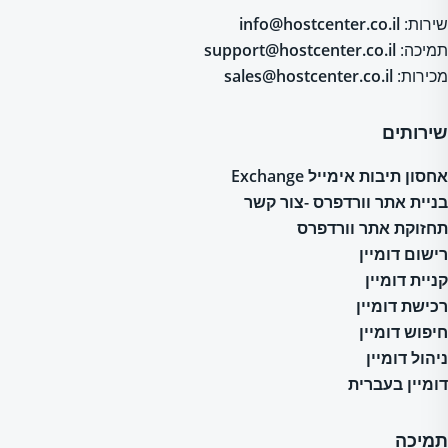
שירות:
info@hostcenter.co.il
תמיכה:
support@hostcenter.co.il
מכירות:
sales@hostcenter.co.il
שירותים
אחסון תיבות אימייל Exchange
בניית אתר וורדפרס -צור קשר
תחזוקת אתר וורדפרס
רישום דומיין
קניית דומיין
רכישת דומיין
חיפוש דומיין
ניהול דומיין
דומיין בעברית
תמיכה