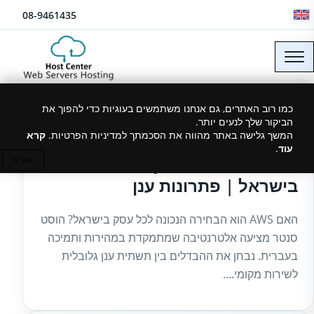
לג לתוכן
08-9461435
כמו רוב האתרים, גם אנחנו משתמשים בעוגיות כדי להפוך את
הביקור שלך לנעים יותר.
01/01/2026
המשך גלישה באתר מהווה את הסכמתך למדיניות הפרטיות.
קרא
עוד
.
הוסט סנטר – תחליף ל־AWS
סגור ✕
בישראל | פתרונות ענן
האם AWS הוא הבחירה הנכונה לכל עסק בישראל? הוסט
סנטר מציעה אלטרנטיבה שמתמקדת במהירות ותמיכה
בעברית. נבחן את ההבדלים בין תשתית ענן גלובלית
לשירות מקומי....