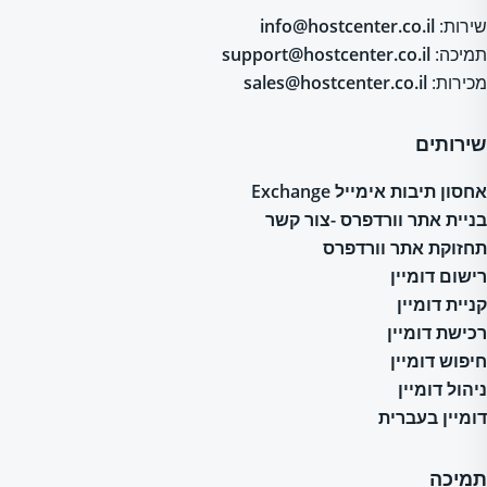
שירות:
info@hostcenter.co.il
תמיכה:
support@hostcenter.co.il
מכירות:
sales@hostcenter.co.il
שירותים
אחסון תיבות אימייל Exchange
בניית אתר וורדפרס -צור קשר
תחזוקת אתר וורדפרס
רישום דומיין
קניית דומיין
רכישת דומיין
חיפוש דומיין
ניהול דומיין
דומיין בעברית
תמיכה