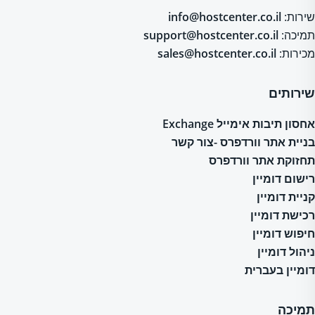
שירות:
info@hostcenter.co.il
תמיכה:
support@hostcenter.co.il
מכירות:
sales@hostcenter.co.il
שירותים
אחסון תיבות אימייל Exchange
בניית אתר וורדפרס -צור קשר
תחזוקת אתר וורדפרס
רישום דומיין
קניית דומיין
רכישת דומיין
חיפוש דומיין
ניהול דומיין
דומיין בעברית
תמיכה