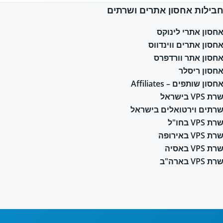
בילות אחסון אתרים ושרתים
חסון אתרי לינוקס
חסון אתרים ווינדווס
חסון אתר וורדפרס
חסון ריסלר
חסון שותפים – Affiliates
רת VPS בישראל
רתים וירטואלים בישראל
רת VPS בחו"ל
רת VPS באירופה
רת VPS באסיה
רת VPS בארה"ב