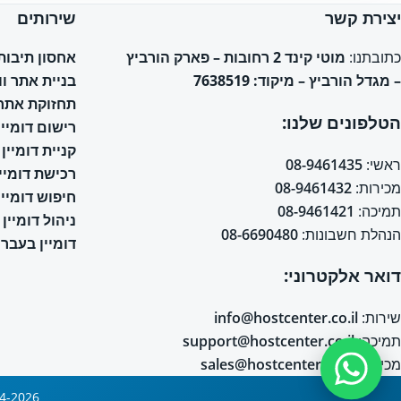
יצירת קשר
שירותים
אחסון תיבות אימי
כתובתנו:
מוטי קינד 2 רחובות – פארק הורביץ
בניית אתר ו
– מגדל הורביץ – מיקוד: 7638519
תחזוקת אתר 
הטלפונים שלנו:
רישום דומיין
קניית דומיין
ראשי:
08-9461435
רכישת דומיין
מכירות:
08-9461432
חיפוש דומיין
תמיכה:
08-9461421
ניהול דומיין
הנהלת חשבונות:
08-6690480
דומיין בעברי
דואר אלקטרוני:
שירות:
info@hostcenter.co.il
תמיכה:
support@hostcenter.co.il
מכירות:
sales@hostcenter.co.il
2004-2026 © כל הזכויות שמורות © אחסון אתרים