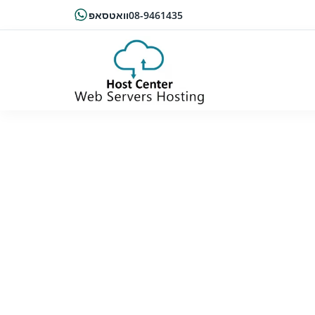
08-9461435
וואטסאפ