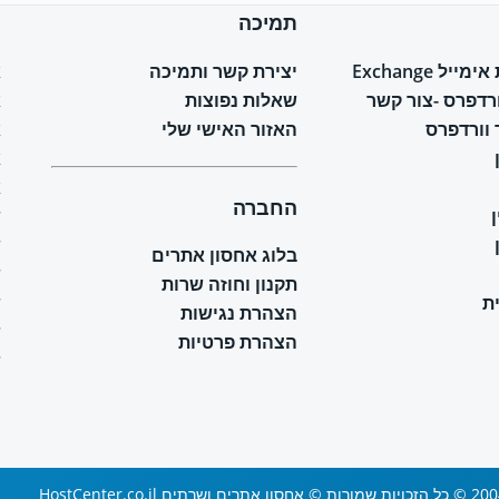
תמיכה
ח
יל Exchange
יצירת קשר ותמיכה
א
ורדפרס -צור קשר
שאלות נפוצות
א
וורדפרס
האזור האישי שלי
א
א
א
החברה
ש
ש
בלוג אחסון אתרים
ש
תקנון וחוזה שרות
ת
ש
הצהרת נגישות
ש
הצהרת פרטיות
ש
 ושרתים HostCenter.co.il