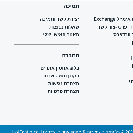
תמיכה
ח
יל Exchange
יצירת קשר ותמיכה
א
ורדפרס -צור קשר
שאלות נפוצות
א
וורדפרס
האזור האישי שלי
א
א
א
החברה
ש
ש
בלוג אחסון אתרים
ש
תקנון וחוזה שרות
ת
ש
הצהרת נגישות
ש
הצהרת פרטיות
ש
 ושרתים HostCenter.co.il