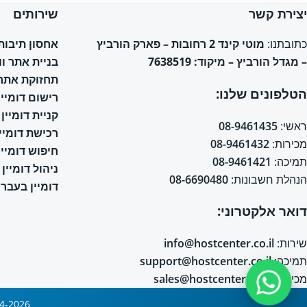
יצירת קשר
שירותים
אחסון תיבות אימי
כתובתנו:
מוטי קינד 2 רחובות – פארק הורביץ
בניית אתר ו
– מגדל הורביץ – מיקוד: 7638519
תחזוקת אתר 
הטלפונים שלנו:
רישום דומיין
קניית דומיין
ראשי:
08-9461435
רכישת דומיין
מכירות:
08-9461432
חיפוש דומיין
תמיכה:
08-9461421
ניהול דומיין
הנהלת חשבונות:
08-6690480
דומיין בעברי
דואר אלקטרוני:
שירות:
info@hostcenter.co.il
תמיכה:
support@hostcenter.co.il
מכירות:
sales@hostcenter.co.il
2004-2026 © כל הזכויות שמורות © אחסון אתרים