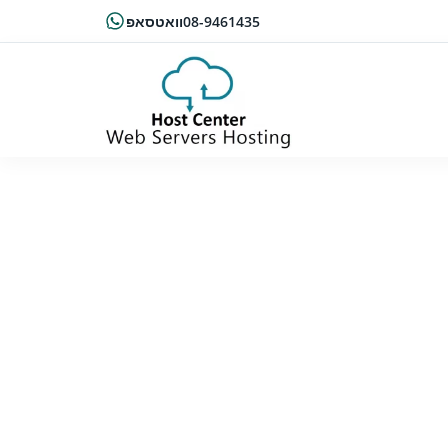
08-9461435
וואטסאפ