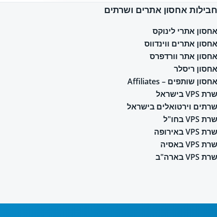
בילות אחסון אתרים ושרתים
חסון אתרי לינוקס
חסון אתרים ווינדווס
חסון אתר וורדפרס
חסון ריסלר
חסון שותפים – Affiliates
רת VPS בישראל
רתים וירטואלים בישראל
רת VPS בחו"ל
רת VPS באירופה
רת VPS באסיה
רת VPS בארה"ב