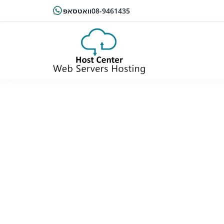
08-9461435
וואטסאפ