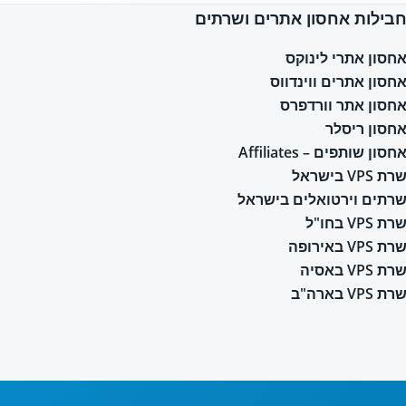
בילות אחסון אתרים ושרתים
חסון אתרי לינוקס
חסון אתרים ווינדווס
חסון אתר וורדפרס
חסון ריסלר
חסון שותפים – Affiliates
רת VPS בישראל
רתים וירטואלים בישראל
רת VPS בחו"ל
רת VPS באירופה
רת VPS באסיה
רת VPS בארה"ב