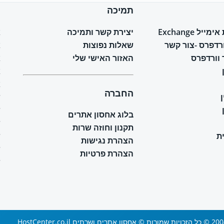
תמיכה
ח
יל Exchange
יצירת קשר ותמיכה
א
ורדפרס -צור קשר
שאלות נפוצות
א
וורדפרס
האזור האישי שלי
א
א
א
החברה
ש
ש
בלוג אחסון אתרים
ש
תקנון וחוזה שרות
ת
ש
הצהרת נגישות
ש
הצהרת פרטיות
ש
 ושרתים HostCenter.co.il