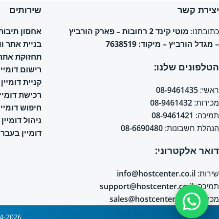
יצירת קשר
שירותים
אחסון תיבות אימי
כתובתנו:
מוטי קינד 2 רחובות – פארק הורביץ
בניית אתר ו
– מגדל הורביץ – מיקוד: 7638519
תחזוקת אתר 
הטלפונים שלנו:
רישום דומיין
קניית דומיין
ראשי:
08-9461435
רכישת דומיין
מכירות:
08-9461432
חיפוש דומיין
תמיכה:
08-9461421
ניהול דומיין
הנהלת חשבונות:
08-6690480
דומיין בעברי
דואר אלקטרוני:
שירות:
info@hostcenter.co.il
תמיכה:
support@hostcenter.co.il
מכירות:
sales@hostcenter.co.il
2004-2026 © כל הזכויות שמורות © אחסון אתרים