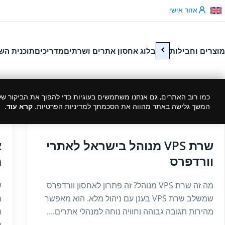
לג לתוכן
אזור אישי
מוצרים וחבילות
בלוג אחסון אתרים ושרתים
מדריכים
תוכנית הש
כמו רוב האתרים, גם אנחנו משתמשים בעוגיות כדי להפוך את הביקור שלך
המשך גלישה באתר מהווה את הסכמתך למדיניות הפרטיות.
קרא עוד
.
6
01/07/2026
שרת VPS מנוהל בישראל לאתרי
וורדפרס
מ
מה זה שרת VPS מנוהל? זה פתרון לאחסון וורדפרס
ש
שמשלב שרת VPS בענן עם ניהול מלא. הוא מאפשר
מ
מהירות תגובה גבוהה וחוויה נוחה למנהלי אתרים....
ה
מ