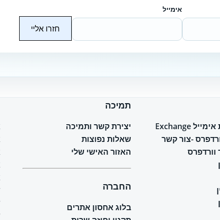
אימייל
חזרו אליי
תמיכה
ח
יל Exchange
יצירת קשר ותמיכה
א
ורדפרס -צור קשר
שאלות נפוצות
א
וורדפרס
האזור האישי שלי
א
א
א
החברה
ש
ש
בלוג אחסון אתרים
ש