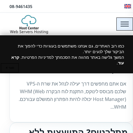
לג לתוכן
08-9461435
כמו רוב האתרים, גם אנחנו משתמשים בעוגיות כדי להפוך את
הביקור שלך לנעים יותר.
27/01/2025
המשך גלישה באתר מהווה את הסכמתך למדיניות הפרטיות.
קרא
עוד
.
התקנת WHM על שרת VPS
סגור ✕
אם אתם מחפשים דרך יעילה לנהל את שרת ה-VPS
שלכם מבוסס לינוקס, התקנת לוח הבקרה WHM (Web
Host Manager) יכולה להיות הפתרון המושלם עבורכם.
WHM...
מתלבטים? התייעצות ללא