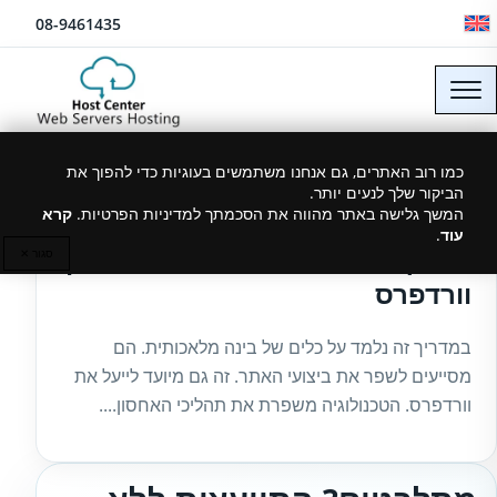
לג לתוכן
08-9461435
כמו רוב האתרים, גם אנחנו משתמשים בעוגיות כדי להפוך את
הביקור שלך לנעים יותר.
29/12/2025
המשך גלישה באתר מהווה את הסכמתך למדיניות הפרטיות.
קרא
עוד
.
מדריך כיצד להשתמש ב-AI באחסון
סגור ✕
וורדפרס
במדריך זה נלמד על כלים של בינה מלאכותית. הם
מסייעים לשפר את ביצועי האתר. זה גם מיועד לייעל את
וורדפרס. הטכנולוגיה משפרת את תהליכי האחסון....