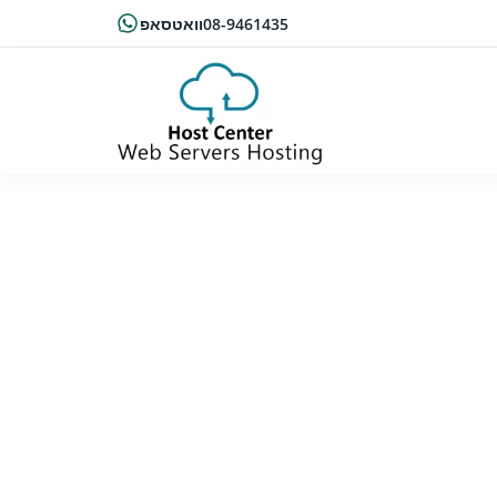
08-9461435
וואטסאפ