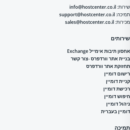
שירות:
info@hostcenter.co.il
תמיכה:
support@hostcenter.co.il
מכירות:
sales@hostcenter.co.il
שירותים
אחסון תיבות אימייל Exchange
בניית אתר וורדפרס -צור קשר
תחזוקת אתר וורדפרס
רישום דומיין
קניית דומיין
רכישת דומיין
חיפוש דומיין
ניהול דומיין
דומיין בעברית
תמיכה