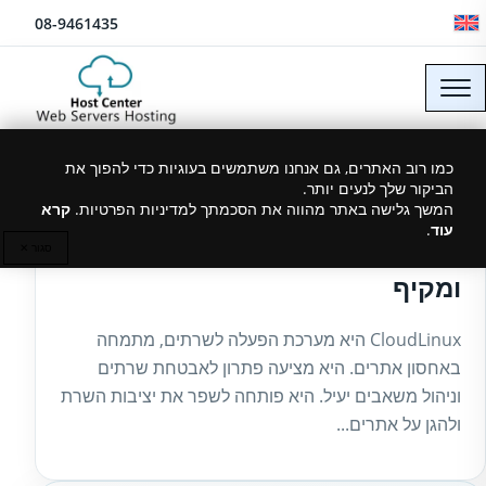
לג לתוכן
08-9461435
כמו רוב האתרים, גם אנחנו משתמשים בעוגיות כדי להפוך את
הביקור שלך לנעים יותר.
15/07/2024
המשך גלישה באתר מהווה את הסכמתך למדיניות הפרטיות.
קרא
עוד
.
מה זה CloudLinux? הסבר פשוט
סגור ✕
ומקיף
CloudLinux היא מערכת הפעלה לשרתים, מתמחה
באחסון אתרים. היא מציעה פתרון לאבטחת שרתים
וניהול משאבים יעיל. היא פותחה לשפר את יציבות השרת
ולהגן על אתרים...