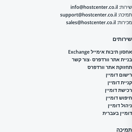
שירות:
info@hostcenter.co.il
תמיכה:
support@hostcenter.co.il
מכירות:
sales@hostcenter.co.il
שירותים
אחסון תיבות אימייל Exchange
בניית אתר וורדפרס -צור קשר
תחזוקת אתר וורדפרס
רישום דומיין
קניית דומיין
רכישת דומיין
חיפוש דומיין
ניהול דומיין
דומיין בעברית
תמיכה