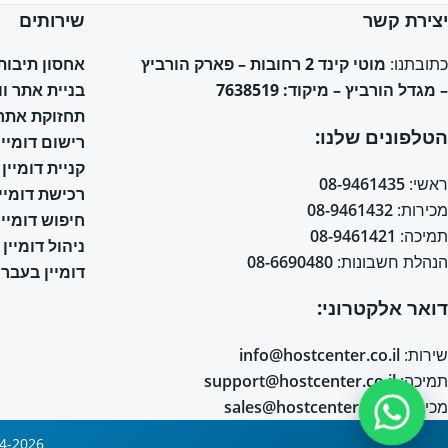
יצירת קשר
שירותים
אחסון תיבות אימי
כתובתנו:
מוטי קינד 2 רחובות – פארק הורביץ
בניית אתר ו
– מגדל הורביץ – מיקוד: 7638519
תחזוקת אתר 
הטלפונים שלנו:
רישום דומיין
קניית דומיין
ראשי:
08-9461435
רכישת דומיין
מכירות:
08-9461432
חיפוש דומיין
תמיכה:
08-9461421
ניהול דומיין
הנהלת חשבונות:
08-6690480
דומיין בעברי
דואר אלקטרוני:
שירות:
info@hostcenter.co.il
תמיכה:
support@hostcenter.co.il
מכירות:
sales@hostcenter.co.il
2004-2026 © כל הזכויות שמורות © אחסון אתרים