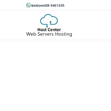
08-9461435
וואטסאפ