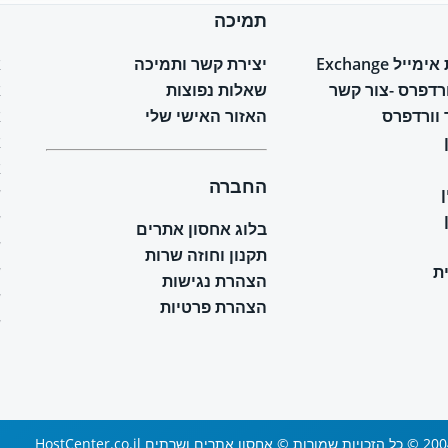
תמיכה
ח
יל Exchange
יצירת קשר ותמיכה
א
ורדפרס -צור קשר
שאלות נפוצות
א
וורדפרס
האזור האישי שלי
א
א
א
החברה
ש
ש
בלוג אחסון אתרים
ש
תקנון וחוזה שרות
ת
ש
הצהרת נגישות
ש
הצהרת פרטיות
ש
 ושרתים HostCenter.co.il