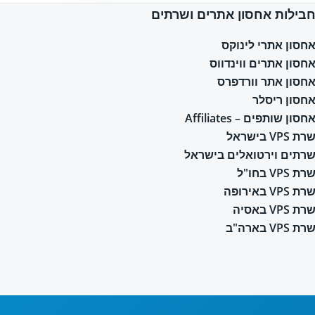
בילות אחסון אתרים ושרתים
חסון אתרי לינוקס
חסון אתרים ווינדווס
חסון אתר וורדפרס
חסון ריסלר
חסון שותפים – Affiliates
רת VPS בישראל
רתים וירטואלים בישראל
רת VPS בחו"ל
רת VPS באירופה
רת VPS באסיה
רת VPS בארה"ב