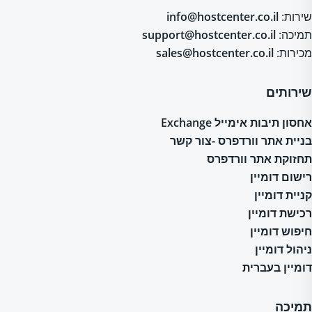
שירות:
info@hostcenter.co.il
תמיכה:
support@hostcenter.co.il
מכירות:
sales@hostcenter.co.il
שירותים
אחסון תיבות אימייל Exchange
בניית אתר וורדפרס -צור קשר
תחזוקת אתר וורדפרס
רישום דומיין
קניית דומיין
רכישת דומיין
חיפוש דומיין
ניהול דומיין
דומיין בעברית
תמיכה