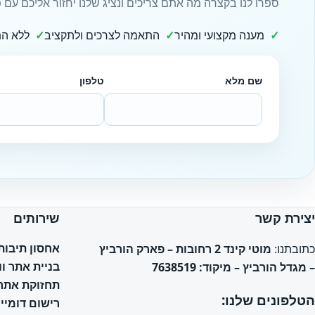
ספרו לנו בקצרה מה אתם צריכים ונציג שלנו יחזור אליכם עם פ
מענה מקצועי ומהיר
התאמה לצרכים ולתקציב
ללא הת
שם מלא
טלפון
Website
יצירת קשר
שירותים
אחסון תיבות אימי
כתובתנו:
מוטי קינד 2 רחובות – פארק הורביץ
בניית אתר ו
– מגדל הורביץ – מיקוד: 7638519
תחזוקת אתר 
הטלפונים שלנו:
רישום דומיין