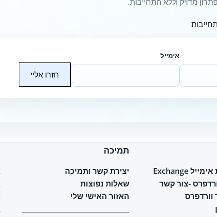
תרון מדויק וללא התחייבות.
חייבות
אימייל
חזרו אליי
תמיכה
ח
יל Exchange
יצירת קשר ותמיכה
א
ורדפרס -צור קשר
שאלות נפוצות
א
וורדפרס
האזור האישי שלי
א
א