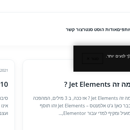
ותפים
אודות הוסט סנטר
צור קשר
 לנעים יותר.
סגור ✕
/2021
13/10/202
ה זה Jet Elements ?
10 סיבות לאתר וורדפרס איטי
מה זה Jet Elements ? אז ככה, ב 3 מילים, המהפכה
סיבו
כבר כאן! ג'ט אלמנטס – Jet Elements זהו תוסף
אינו
ועיל ומקיף למדי עבור Elementor,...
ועצבני 10, אלא דרך חיים כלל