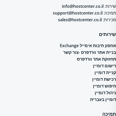
שירות:
info@hostcenter.co.il
תמיכה:
support@hostcenter.co.il
מכירות:
sales@hostcenter.co.il
שירותים
אחסון תיבות אימייל Exchange
בניית אתר וורדפרס -צור קשר
תחזוקת אתר וורדפרס
רישום דומיין
קניית דומיין
רכישת דומיין
חיפוש דומיין
ניהול דומיין
דומיין בעברית
תמיכה