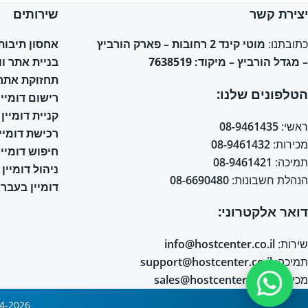
יצירת קשר
שירותים
אחסון תיבות אימי
כתובתנו:
מוטי קינד 2 רחובות – פארק הורביץ
בניית אתר ו
– מגדל הורביץ – מיקוד: 7638519
תחזוקת אתר 
הטלפונים שלנו:
רישום דומיין
קניית דומיין
ראשי:
08-9461435
רכישת דומיין
מכירות:
08-9461432
חיפוש דומיין
תמיכה:
08-9461421
ניהול דומיין
הנהלת חשבונות:
08-6690480
דומיין בעברי
דואר אלקטרוני:
שירות:
info@hostcenter.co.il
תמיכה:
support@hostcenter.co.il
מכירות:
sales@hostcenter.co.il
2004-2026 © כל הזכויות שמורות © אחסון אתרים