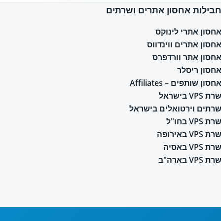
בילות אחסון אתרים ושרתים
חסון אתרי לינוקס
חסון אתרים ווינדווס
חסון אתר וורדפרס
חסון ריסלר
חסון שותפים – Affiliates
רת VPS בישראל
רתים וירטואלים בישראל
רת VPS בחו"ל
רת VPS באירופה
רת VPS באסיה
רת VPS בארה"ב