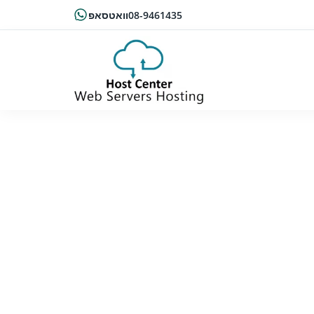
08-9461435
וואטסאפ