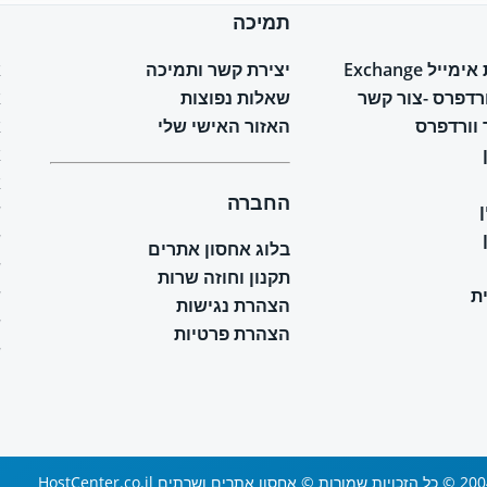
תמיכה
ח
יל Exchange
יצירת קשר ותמיכה
א
ורדפרס -צור קשר
שאלות נפוצות
א
וורדפרס
האזור האישי שלי
א
א
א
החברה
ש
ש
בלוג אחסון אתרים
ש
תקנון וחוזה שרות
ת
ש
הצהרת נגישות
ש
הצהרת פרטיות
ש
 ושרתים HostCenter.co.il