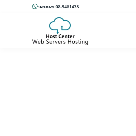
08-9461435
וואטסאפ