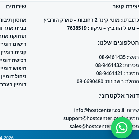
יצירת קשר
שירותים
אחסון תיבות אימי
כתובתנו:
מוטי קינד 2 רחובות – פארק הורביץ
בניית אתר ו
– מגדל הורביץ – מיקוד: 7638519
תחזוקת אתר 
הטלפונים שלנו:
רישום דומיין
קניית דומיין
ראשי:
08-9461435
רכישת דומיין
מכירות:
08-9461432
חיפוש דומיין
תמיכה:
08-9461421
ניהול דומיין
הנהלת חשבונות:
08-6690480
דומיין בעברי
דואר אלקטרוני:
שירות:
info@hostcenter.co.il
תמיכה:
support@hostcenter.co.il
מכירות:
sales@hostcenter.co.il
2004-2026 © כל הזכויות שמורות © אחסון אתרים