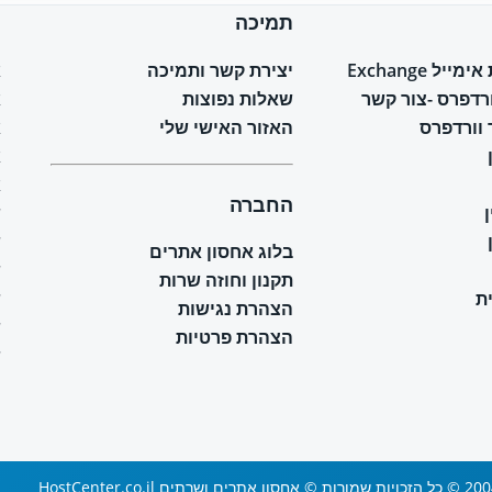
תמיכה
ח
יל Exchange
יצירת קשר ותמיכה
א
ורדפרס -צור קשר
שאלות נפוצות
א
וורדפרס
האזור האישי שלי
א
א
א
החברה
ש
ש
בלוג אחסון אתרים
ש
תקנון וחוזה שרות
ת
ש
הצהרת נגישות
ש
הצהרת פרטיות
ש
 ושרתים HostCenter.co.il