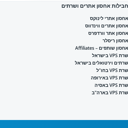
בילות אחסון אתרים ושרתים
חסון אתרי לינוקס
חסון אתרים ווינדווס
חסון אתר וורדפרס
חסון ריסלר
חסון שותפים – Affiliates
רת VPS בישראל
רתים וירטואלים בישראל
רת VPS בחו"ל
רת VPS באירופה
רת VPS באסיה
רת VPS בארה"ב