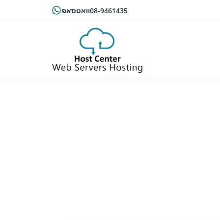
08-9461435
וואטסאפ