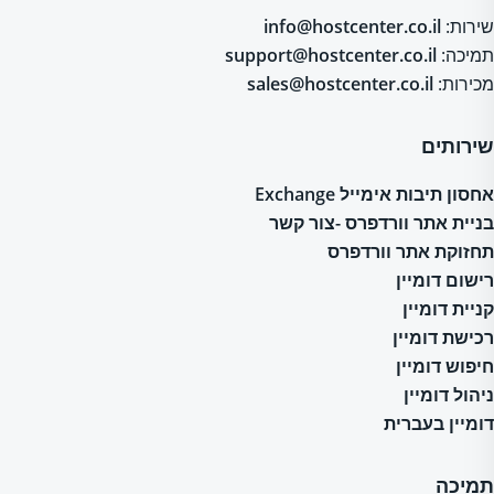
שירות:
info@hostcenter.co.il
תמיכה:
support@hostcenter.co.il
מכירות:
sales@hostcenter.co.il
שירותים
אחסון תיבות אימייל Exchange
בניית אתר וורדפרס -צור קשר
תחזוקת אתר וורדפרס
רישום דומיין
קניית דומיין
רכישת דומיין
חיפוש דומיין
ניהול דומיין
דומיין בעברית
תמיכה