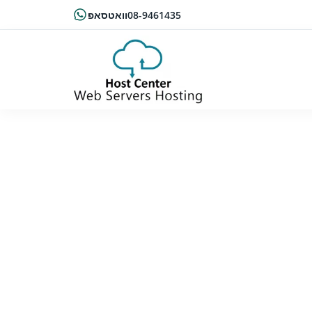
08-9461435
וואטסאפ