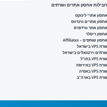
בילות אחסון אתרים ושרתים
חסון אתרי לינוקס
חסון אתרים ווינדווס
חסון אתר וורדפרס
חסון ריסלר
חסון שותפים – Affiliates
רת VPS בישראל
רתים וירטואלים בישראל
רת VPS בחו"ל
רת VPS באירופה
רת VPS באסיה
רת VPS בארה"ב