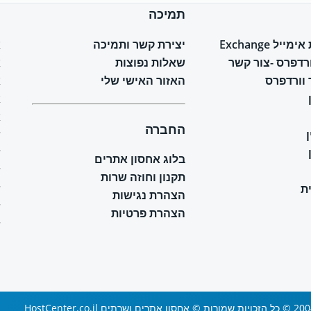
תמיכה
ח
יל Exchange
יצירת קשר ותמיכה
א
ורדפרס -צור קשר
שאלות נפוצות
א
וורדפרס
האזור האישי שלי
א
א
א
החברה
ש
ש
בלוג אחסון אתרים
ש
תקנון וחוזה שרות
ת
ש
הצהרת נגישות
ש
הצהרת פרטיות
ש
 ושרתים HostCenter.co.il