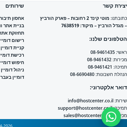
יצירת קשר
שירותים
אחסון תיבות אימי
כתובתנו:
מוטי קינד 2 רחובות – פארק הורביץ
בניית אתר ו
– מגדל הורביץ – מיקוד: 7638519
תחזוקת אתר 
הטלפונים שלנו:
רישום דומיין
קניית דומיין
ראשי:
08-9461435
רכישת דומיין
מכירות:
08-9461432
חיפוש דומיין
תמיכה:
08-9461421
ניהול דומיין
הנהלת חשבונות:
08-6690480
דומיין בעברי
דואר אלקטרוני:
שירות:
info@hostcenter.co.il
תמיכה:
support@hostcenter.co.il
מכירות:
sales@hostcenter.co.il
2004-2026 © כל הזכויות שמורות © אחסון אתרים