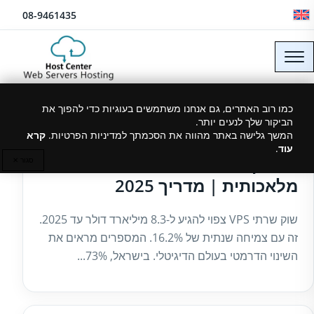
לג לתוכן
08-9461435
כמו רוב האתרים, גם אנחנו משתמשים בעוגיות כדי להפוך את
הביקור שלך לנעים יותר.
09/10/2025
המשך גלישה באתר מהווה את הסכמתך למדיניות הפרטיות.
קרא
עוד
.
תחזוקת שרת VPS בעולם של בינה
סגור ✕
מלאכותית | מדריך 2025
שוק שרתי VPS צפוי להגיע ל-8.3 מיליארד דולר עד 2025.
זה עם צמיחה שנתית של 16.2%. המספרים מראים את
השינוי הדרמטי בעולם הדיגיטלי. בישראל, 73%...